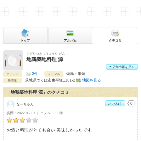
トップ
アルバム
クチコミ
じどりつきじりょうり げん
地鶏築地料理 源
店舗情報を見る
2件
焼鳥・串焼
クチコミ
ジャンル
茨城県
つくば市東平塚1181-2
地図を見る
所在地
「地鶏築地料理 源」のクチコミ
いいね！
0
なーちゃん
訪問
2022-05-19
コメント
0件
なーちゃんの地鶏築地料理 源おすすめ度：
3
お酒と料理がとても合い 美味しかったです