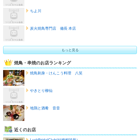
ちよ川
炭火焼鳥専門店 備長 本店
もっと見る
焼鳥・串焼のお店ランキング
焼鳥刺身・けんこう料理 八笑
やきとり柳仙
地鶏と酒肴 音音
近くのお店
LuckBridalClub(結婚相談所）