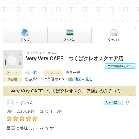
トップ
アルバム
クチコミ
べりーべりー かふぇ
Very Very CAFE つくばクレオスクエア店
店舗情報を見る
4件
洋食一般
クチコミ
ジャンル
茨城県
つくば市吾妻1-6-1
地図を見る
所在地
「Very Very CAFE つくばクレオスクエア店」のクチコミ
いいね！
0
つばちゃん
訪問
2023-01-14
コメント
0件
つばちゃんのVery Very CAFE つくばクレオスクエア店おすす
最高に美味しかったです
め度：
5