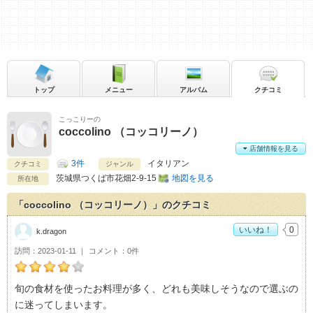
トップ
メニュー
アルバム
クチコミ
こっこりーの
coccolino （コッコリーノ）
店舗情報を見る
3件
イタリアン
クチコミ
ジャンル
茨城県
つくば市花畑2-9-15
地図を見る
所在地
「coccolino （コッコリーノ）」のクチコミ
いいね！
0
k.dragon
訪問
2023-01-11
コメント
0件
k.dragonのcoccolino （コッコリーノ）おすすめ度：
4
旬の食材を使ったお料理が多く、どれも美味しそうなので選ぶの
に迷ってしまいます。