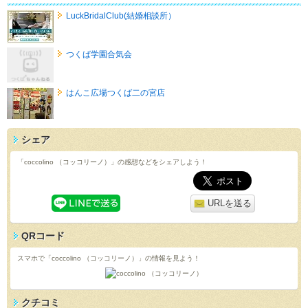
LuckBridalClub(結婚相談所）
つくば学園合気会
はんこ広場つくば二の宮店
シェア
「coccolino （コッコリーノ）」の感想などをシェアしよう！
URLを送る
QRコード
スマホで「coccolino （コッコリーノ）」の情報を見よう！
クチコミ