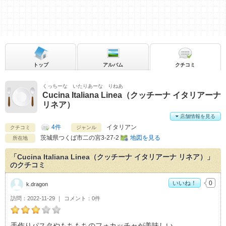
トップ
アルバム
クチコミ
くっちーな いたりあーな りねあ
Cucina Italiana Linea（クッチーナ イタリアーナ
リネア）
店舗情報を見る
4件
イタリアン
クチコミ
ジャンル
茨城県
つくば市二の宮3-27-2
地図を見る
所在地
「Cucina Italiana Linea（クッチーナ イタリアーナ リネア）」
のクチコミ
いいね！
0
k.dragon
訪問
2022-11-29
コメント
0件
k.dragonのCucina Italiana Linea（クッチーナ イタリアーナ
手作りパスタやもちもちのフォカッチャが美味しい。