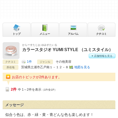
トップ
メニュー
アルバム
クチコミ
からーすたじお ゆみすたいる
カラースタジオ YUMI STYLE （ユミスタイル）
店舗情報を見る
1件
その他美容
クチコミ
ジャンル
茨城県
土浦市乙戸南１－１２－８
地図を見る
所在地
お店のトピックが2件あります。
2件
中 1～2件を表示
（1P/全1P）
メッセージ
似合う色は、赤・緑・黄・青どんな色も楽しめます！