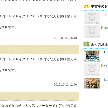
中古車のお
オ
０円、ＲＶサイズ１２６００円でなんと付け替え年
もＯＫです。
株
2013/01/07 06:40
近くのお店
Lu
０円、ＲＶサイズ１２６００円でなんと付け替え年
つ
もＯＫです。
は
2012/10/12 12:49
ccで女の子に大人気スクーターです(*^。^*)７９