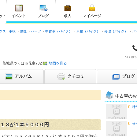
ット
イベント
ブログ
求人
マイページ
クス
車検
修理
パーツ
中古車（バイク）
車検（バイク）
修理（バイク）
パ
つくば
茨城県
つくば市花室732
地図を見る
アルバム
クチコミ
ブログ
中古車のお
株
オ
Ｒ１３が１本５０００円
コピア１５５／６５Ｒ１３が１本５０００円で激安