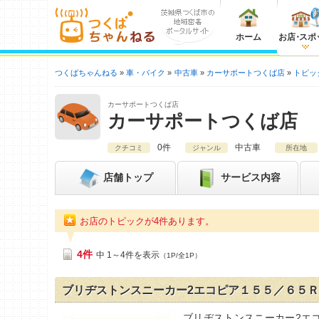
ホーム
お店
・
スポ
つくばちゃんねる
車・バイク
中古車
カーサポートつくば店
トピッ
カーサポートつくば店
カーサポートつくば店
0件
中古車
クチコミ
ジャンル
所在地
店舗
トップ
サービス内容
お店のトピックが4件あります。
4件
中 1～4件を表示
（1P/全1P）
ブリヂストンスニーカー2エコピア１５５／６５
ブリヂストンスニーカー2エ