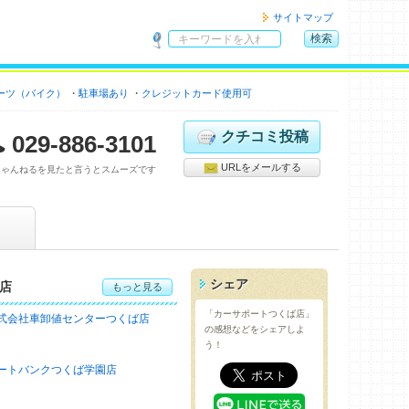
サイトマップ
検索
サ
イ
ーツ（バイク）
駐車場あり
クレジットカード使用可
ト
内
検
クチコミ投稿
029-886-3101
索
URLをメールする
ちゃんねるを見たと言うとスムーズです
シェア
店
もっと見る
「カーサポートつくば店」
式会社車卸値センターつくば店
の感想などをシェアしよ
う！
ートバンクつくば学園店