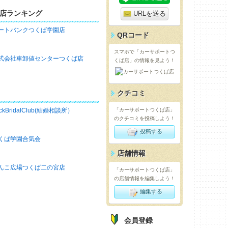
店ランキング
URLを送る
ートバンクつくば学園店
QRコード
スマホで「カーサポートつ
式会社車卸値センターつくば店
くば店」の情報を見よう！
クチコミ
ckBridalClub(結婚相談所）
「カーサポートつくば店」
のクチコミを投稿しよう！
投稿する
くば学園合気会
店舗情報
んこ広場つくば二の宮店
「カーサポートつくば店」
の店舗情報を編集しよう！
編集する
会員登録