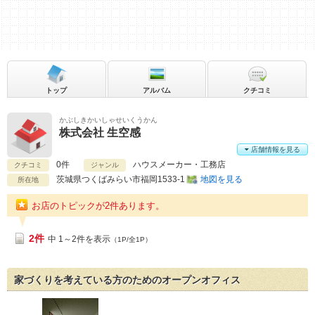
トップ
アルバム
クチコミ
かぶしきかいしゃせいくうかん
株式会社 生空感
店舗情報を見る
0件
ハウスメーカー・工務店
クチコミ
ジャンル
茨城県
つくばみらい市福岡1533-1
地図を見る
所在地
お店のトピックが2件あります。
2件
中 1～2件を表示
（1P/全1P）
家づくりを考えている方のためのオープンオフィス