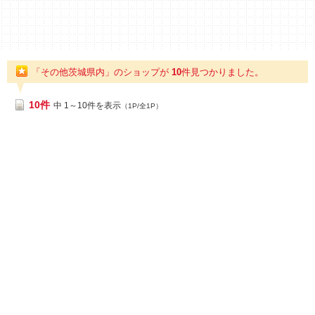
「その他茨城県内」のショップが
10
件
見つかりました。
10件
中 1～10件を表示
（1P/全1P）