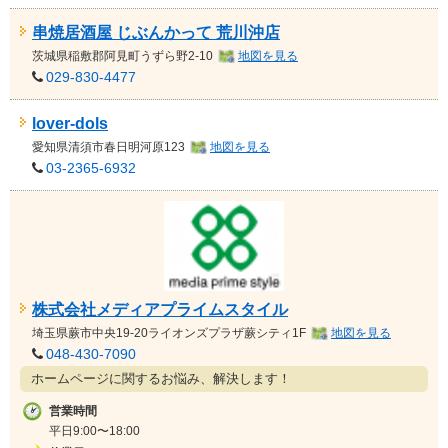
串焼居酒屋 じぶんかって 荒川沖店
茨城県
稲敷郡阿見町うずら野2-10
地図を見る
029-830-4477
lover-dols
愛知県
清須市
春日明河原123
地図を見る
03-2365-6932
株式会社メディアプライムスタイル
埼玉県
蕨市
中央19-20ライオンズプラザ蕨シティ1F
地図を見る
048-430-7090
ホームページに関するお悩み、解決します！
営業時間
平日9:00〜18:00