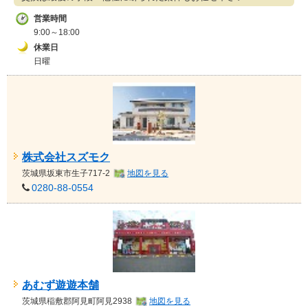
営業時間
9:00～18:00
休業日
日曜
株式会社スズモク
茨城県
坂東市生子717-2
地図を見る
0280-88-0554
あむず遊遊本舗
茨城県
稲敷郡阿見町阿見2938
地図を見る