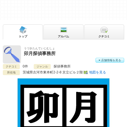
トップ
アルバム
クチコミ
うづきたんていじむしょ
卯月探偵事務所
店舗情報を見る
0件
探偵事務所
クチコミ
ジャンル
茨城県
古河市東本町2-2-8 京立ビル２階
地図を見る
所在地