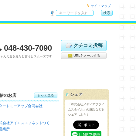
サイトマップ
検索
サ
イ
ト
内
検
クチコミ投稿
048-430-7090
索
URLをメールする
ちゃんねるを見たと言うとスムーズです
シェア
通信のお店
もっと見る
「株式会社メディアプライ
タートミーアップ合同会社
ムスタイル」の感想などを
シェアしよう！
式会社アイエスエフネットつく
営業所