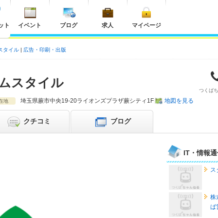
ット
イベント
ブログ
求人
マイページ
スタイル
広告・印刷・出版
ムスタイル
つくば
埼玉県
蕨市
中央19-20ライオンズプラザ蕨シティ1F
地図を見る
在地
クチコミ
ブログ
IT・情報
ス
株
ば