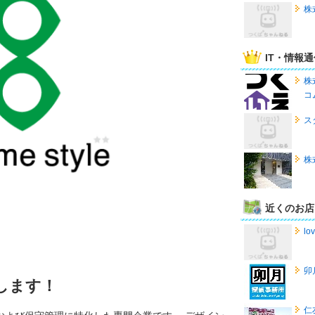
株
IT・情報
株
コ
ス
株
近くのお店
lo
卯
します！
仁