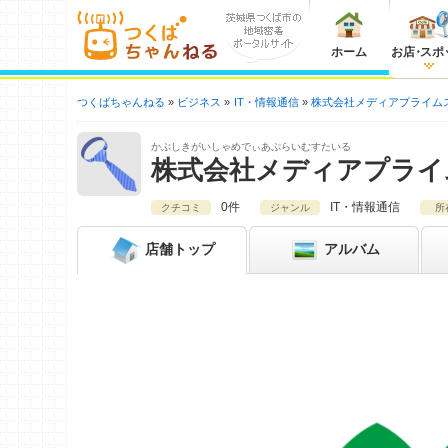
ホーム
お店
・
スポ
つくばちゃんねる
ビジネス
IT・情報通信
株式会社メディアプライム
かぶしきがいしゃめでぃあぷらいむすたいる
株式会社メディアプライ
0件
IT・情報通信
クチコミ
ジャンル
所
店舗
トップ
アルバム