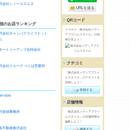
式会社シィーエスエヌ
URLを送る
QRコード
通信のお店ランキング
スマホで「株式会社メディ
式会社キャンパスライフドット
アプライムスタイル」の情
ム
報を見よう！
タートミーアップ合同会社
クチコミ
式会社クルーク つくば営業所
「株式会社メディアプライ
ムスタイル」のクチコミを
投稿しよう！
投稿する
ver-dols
店舗情報
月探偵事務所
「株式会社メディアプライ
ムスタイル」の店舗情報を
編集しよう！
友不動産株式会社
編集する