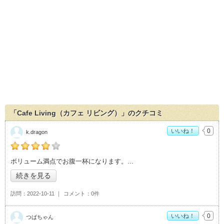
「Cafe Living（カフェ リビング）」のクチコミ
いいね！
0
k.dragon
の「Cafe Living（カフェ リビング）」おすすめ度：
4
ボリューム満点でお腹一杯になります。
続きを見る
訪問
2022-10-11
コメント
0件
いいね！
0
つばちゃん