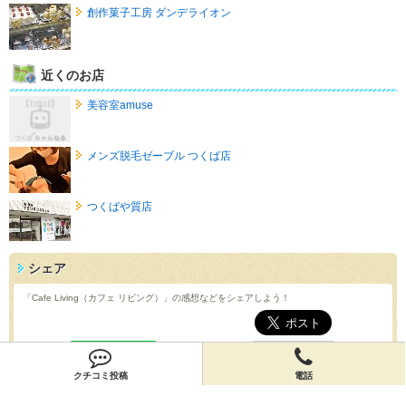
創作菓子工房 ダンデライオン
近くのお店
美容室amuse
メンズ脱毛ゼーブル つくば店
つくばや質店
シェア
「Cafe Living（カフェ リビング）」の感想などをシェアしよう！
URLを送る
クチコミ投稿
電話
QRコード