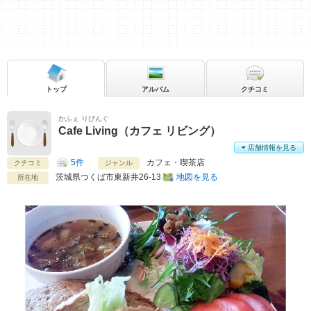
トップ
アルバム
クチコミ
かふぇ りびんぐ
Cafe Living（カフェ リビング）
店舗情報を見る
5件
カフェ・喫茶店
クチコミ
ジャンル
茨城県
つくば市東新井26-13
地図を見る
所在地