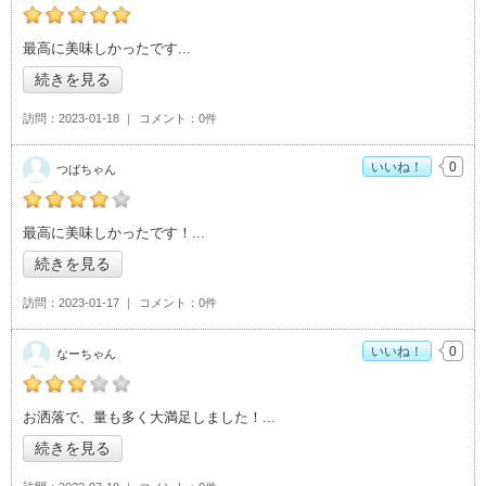
の「Cafe Living（カフェ リビング）」おすすめ度：
5
最高に美味しかったです
続きを見る
訪問
2023-01-18
コメント
0件
いいね！
0
つばちゃん
の「Cafe Living（カフェ リビング）」おすすめ度：
4
最高に美味しかったです！
続きを見る
訪問
2023-01-17
コメント
0件
いいね！
0
なーちゃん
の「Cafe Living（カフェ リビング）」おすすめ度：
3
お洒落で、量も多く大満足しました！
続きを見る