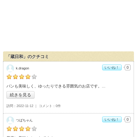
「蔵日和」のクチコミ
いいね！
0
k.dragon
の「蔵日和」おすすめ度：
4
パンも美味しく、ゆったりできる雰囲気のお店です。
続きを見る
訪問
2022-11-12
コメント
0件
いいね！
0
つばちゃん
の「蔵日和」おすすめ度：
4