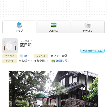
トップ
アルバム
クチコミ
くらびより
蔵日和
店舗情報を見る
5件
カフェ・喫茶
クチコミ
ジャンル
茨城県
つくば市金田38-1
地図を見る
所在地