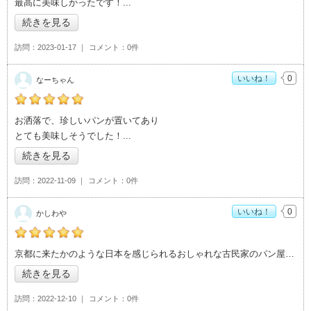
最高に美味しかったです！
続きを見る
訪問
2023-01-17
コメント
0件
いいね！
0
なーちゃん
の「蔵日和」おすすめ度：
5
お洒落で、珍しいパンが置いてあり
とても美味しそうでした！
続きを見る
訪問
2022-11-09
コメント
0件
いいね！
0
かしわや
の「蔵日和」おすすめ度：
5
京都に来たかのような日本を感じられるおしゃれな古民家のパン屋さんです。パン以外に
続きを見る
訪問
2022-12-10
コメント
0件