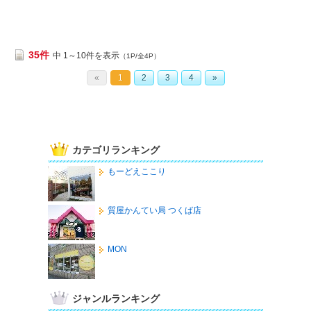
35件
中 1～10件を表示
（1P/全4P）
«
1
2
3
4
»
カテゴリランキング
もーどえここり
質屋かんてい局 つくば店
MON
ジャンルランキング