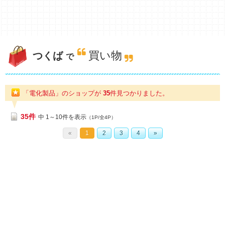
買い物
つくば
で
「電化製品」のショップが
35
件
見つかりました。
35件
中 1～10件を表示
（1P/全4P）
«
1
2
3
4
»