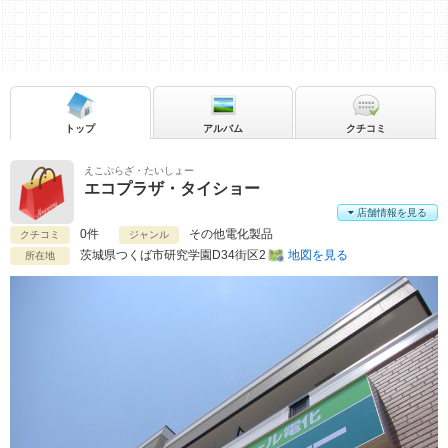
トップ
アルバム
クチコミ
えこぷらざ・たいしょー
エコプラザ・タイショー
店舗情報を見る
0件
その他電化製品
クチコミ
ジャンル
茨城県
つくば市研究学園D34街区2
地図を見る
所在地