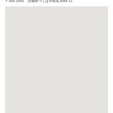
〒
300-2655
茨城県つくば市島名3584-11