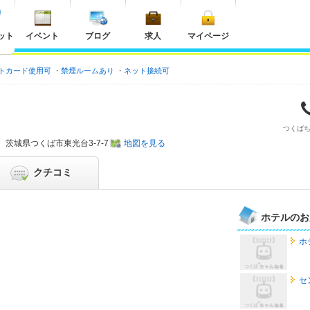
ット
イベント
ブログ
求人
マイページ
トカード使用可
禁煙ルームあり
ネット接続可
つくば
茨城県
つくば市東光台3-7-7
地図を見る
クチコミ
ホテルのお
ホ
セ