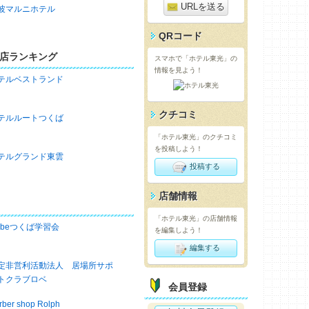
URLを送る
波マルニホテル
QRコード
店ランキング
スマホで「ホテル東光」の
情報を見よう！
テルベストランド
クチコミ
テルルートつくば
「ホテル東光」のクチコミ
を投稿しよう！
テルグランド東雲
投稿する
店舗情報
「ホテル東光」の店舗情報
obeつくば学習会
を編集しよう！
編集する
定非営利活動法人 居場所サポ
トクラブロベ
会員登録
rber shop Rolph