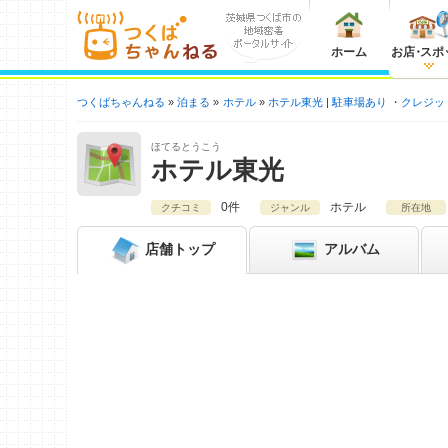
ホーム
お店
・
スポ
つくばちゃんねる
泊まる
ホテル
ホテル東光
駐車場あり
クレジッ
ほてるとうこう
ホテル東光
0件
ホテル
クチコミ
ジャンル
所在地
店舗
トップ
アルバム