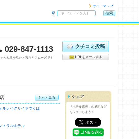
サイトマップ
検索
サ
イ
ト
内
検
クチコミ投稿
029-847-1113
索
URLをメールする
ちゃんねるを見たと言うとスムーズです
シェア
店
もっと見る
「ホテル東光」の感想など
テルレイクサイドつくば
をシェアしよう！
ントラルホテル