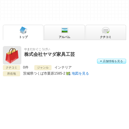
トップ
アルバム
クチコミ
やまだかぐこうげい
株式会社ヤマダ家具工芸
店舗情報を見る
0件
インテリア
クチコミ
ジャンル
茨城県
つくば市栗原1585-2
地図を見る
所在地