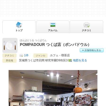
トップ
アルバム
クチコミ
ぽんぱどうる つくばてん
POMPADOUR つくば店（ポンパドウル）
店舗情報を見る
1件
カフェ・喫茶店
クチコミ
ジャンル
茨城県
つくば市苅間 研究学園D9街区3
地図を見る
所在地