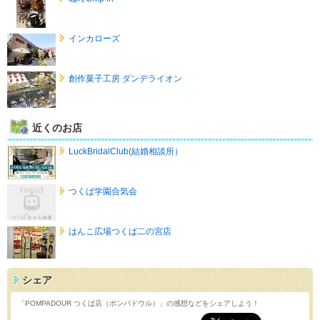
インカローズ
創作菓子工房 ダンデライオン
近くのお店
LuckBridalClub(結婚相談所）
つくば学園合気会
はんこ広場つくば二の宮店
シェア
「POMPADOUR つくば店（ポンパドウル）」の感想などをシェアしよう！