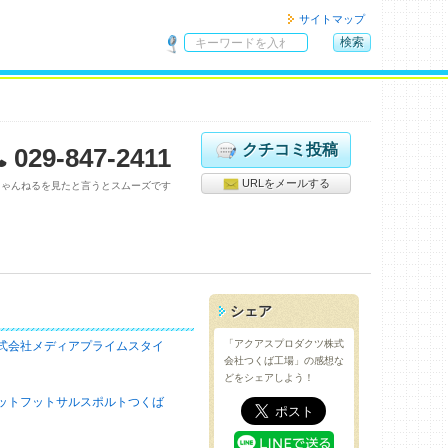
サイトマップ
検索
サ
イ
ト
内
検
クチコミ投稿
029-847-2411
索
URLをメールする
ちゃんねるを見たと言うとスムーズです
シェア
「アクアスプロダクツ株式
式会社メディアプライムスタイ
会社つくば工場」の感想な
どをシェアしよう！
ットフットサルスポルトつくば