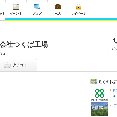
ット
イベント
ブログ
求人
マイページ
会社つくば工場
つくば
-4
クチコミ
近くのお店
株
ル
ゼ