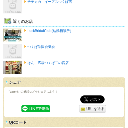
チチカカ イーアスつくば店
近くのお店
LuckBridalClub(結婚相談所）
つくば学園合気会
はんこ広場つくば二の宮店
シェア
「azumi」の感想などをシェアしよう！
URLを送る
QRコード