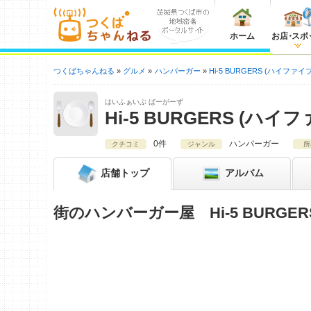
ホーム
お店
・
スポ
つくばちゃんねる
グルメ
ハンバーガー
Hi-5 BURGERS (ハイファ
はいふぁいぶ ばーがーず
Hi-5 BURGERS (ハ
0件
ハンバーガー
クチコミ
ジャンル
所
店舗
トップ
アルバム
街のハンバーガー屋 Hi-5 BURG