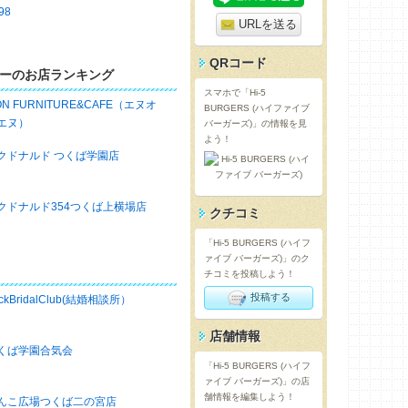
98
URLを送る
QRコード
ーのお店ランキング
スマホで「Hi-5
ON FURNITURE&CAFE（エヌオ
BURGERS (ハイファイブ
エヌ）
バーガーズ)」の情報を見
よう！
クドナルド つくば学園店
クドナルド354つくば上横場店
クチコミ
「Hi-5 BURGERS (ハイフ
ァイブ バーガーズ)」のク
チコミを投稿しよう！
投稿する
ckBridalClub(結婚相談所）
店舗情報
くば学園合気会
「Hi-5 BURGERS (ハイフ
ァイブ バーガーズ)」の店
舗情報を編集しよう！
んこ広場つくば二の宮店