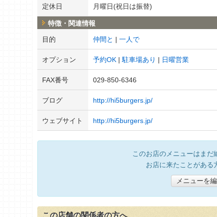
定休日
月曜日(祝日は振替)
特徴・関連情報
目的
仲間と
一人で
オプション
予約OK
駐車場あり
日曜営業
FAX番号
029-850-6346
ブログ
http://hi5burgers.jp/
ウェブサイト
http://hi5burgers.jp/
このお店のメニューはまだ
お店に来たことがある
メニューを編
この店舗の関係者の方へ