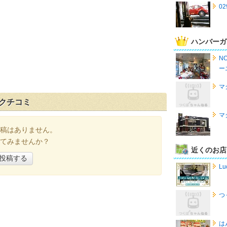
02
ハンバーガ
N
ー
マ
のクチコミ
マ
稿はありません。
てみませんか？
近くのお店
投稿する
Lu
つ
は