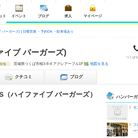
ット
イベント
ブログ
求人
マイページ
イブ バーガーズ)
日曜営業
予約OK
駐車場あり
イファイブ バーガーズ)
つくば
茨城県
つくば市桜3-8-4 アグレアーブル1F
地図を見る
在地
クチコミ
ブログ
ERS（ハイファイブ バーガーズ）
ハンバーガ
モ
フ
ー