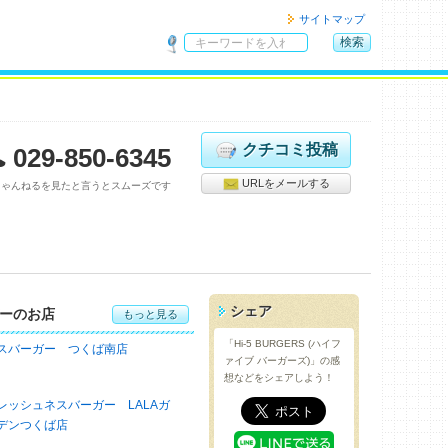
サイトマップ
検索
サ
イ
ト
内
検
クチコミ投稿
029-850-6345
索
URLをメールする
ちゃんねるを見たと言うとスムーズです
シェア
ーのお店
もっと見る
「Hi-5 BURGERS (ハイフ
スバーガー つくば南店
ァイブ バーガーズ)」の感
想などをシェアしよう！
レッシュネスバーガー LALAガ
デンつくば店