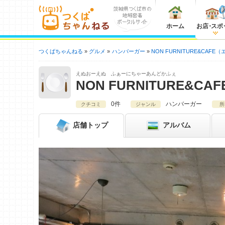
ホーム
お店
・
スポ
つくばちゃんねる
グルメ
ハンバーガー
NON FURNITURE&CAF
えぬおーえぬ ふぁーにちゃーあんどかふぇ
NON FURNITURE&
0件
ハンバーガー
クチコミ
ジャンル
所
店舗
トップ
アルバム