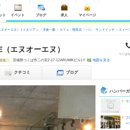
ット
イベント
ブログ
求人
マイページ
E（エヌオーエヌ）
イタリアン
洋食一般
カフェ・喫茶店
パン・サンドイッチ
スイー
CAFE（エヌオーエヌ）
つくば
茨城県
つくば市二の宮2-17-12ARUMIKビル1Ｆ
地図を見る
在地
クチコミ
ブログ
ハンバーガ
マ
フ
ー