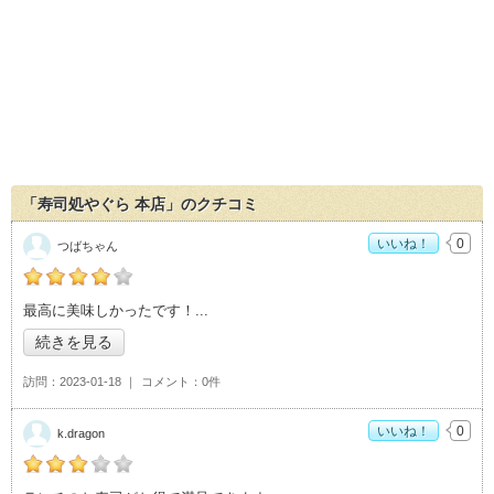
「寿司処やぐら 本店」のクチコミ
いいね！
0
つばちゃん
の「寿司処やぐら 本店」おすすめ度：
4
最高に美味しかったです！
続きを見る
訪問
2023-01-18
コメント
0件
いいね！
0
k.dragon
の「寿司処やぐら 本店」おすすめ度：
3