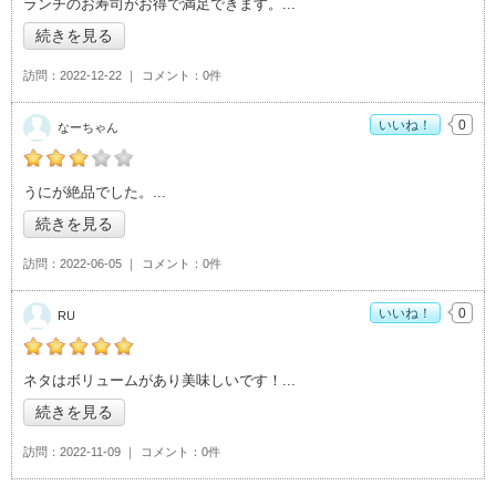
ランチのお寿司がお得で満足できます。
続きを見る
訪問
2022-12-22
コメント
0件
いいね！
0
なーちゃん
の「寿司処やぐら 本店」おすすめ度：
3
うにが絶品でした。
続きを見る
訪問
2022-06-05
コメント
0件
いいね！
0
RU
の「寿司処やぐら 本店」おすすめ度：
5
ネタはボリュームがあり美味しいです！
続きを見る
訪問
2022-11-09
コメント
0件