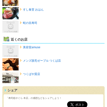
すし食堂 おはん
蛇の目寿司
近くのお店
美容室amuse
メンズ脱毛ゼーブル つくば店
つくばや質店
シェア
「寿司処やぐら 本店」の感想などをシェアしよう！