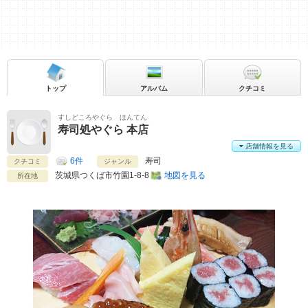
トップ
アルバム
クチコミ
すしどころやぐら ほんてん
寿司処やぐら 本店
店舗情報を見る
6件
寿司
クチコミ
ジャンル
茨城県
つくば市竹園1-8-8
地図を見る
所在地