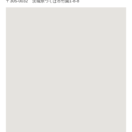
〒
305-0032
茨城県つくば市竹園1-8-8