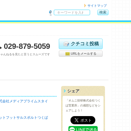
サイトマップ
検索
サ
イ
ト
内
検
クチコミ投稿
029-879-5059
索
URLをメールする
ちゃんねるを見たと言うとスムーズです
シェア
「オムニ技研株式会社つく
式会社メディアプライムスタイ
ば営業所」の感想などをシ
ェアしよう！
ットフットサルスポルトつくば