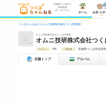
ホーム
お店
・
スポ
つくばちゃんねる
オムニ技研株式会社つくば営業所
オムニ技研株式会社つくば営業所
オムニ技研株式会社つく
0件
茨城県
つくば市谷田部4
クチコミ
所在地
店舗
トップ
アルバム