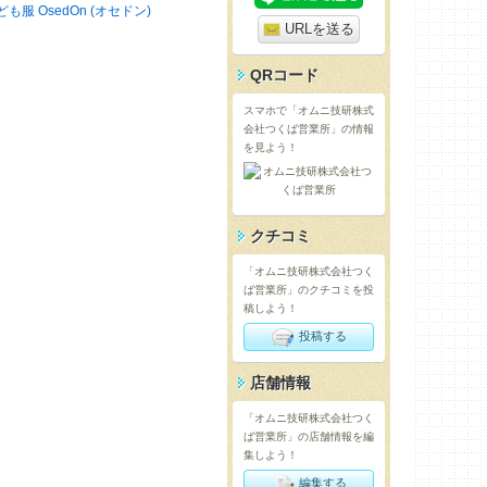
ども服 OsedOn (オセドン)
URLを送る
QRコード
スマホで「オムニ技研株式
会社つくば営業所」の情報
を見よう！
クチコミ
「オムニ技研株式会社つく
ば営業所」のクチコミを投
稿しよう！
投稿する
店舗情報
「オムニ技研株式会社つく
ば営業所」の店舗情報を編
集しよう！
編集する