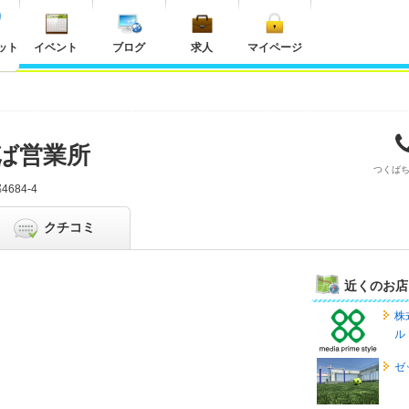
ット
イベント
ブログ
求人
マイページ
ば営業所
つくば
684-4
クチコミ
近くのお店
株
ル
ゼ