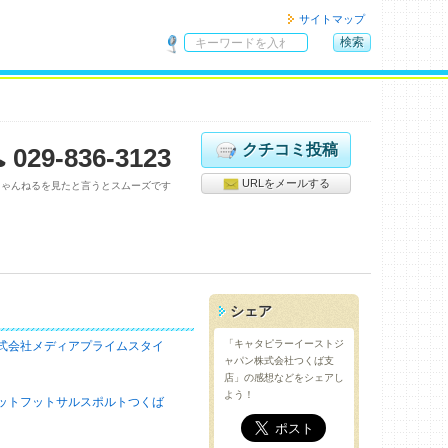
サイトマップ
検索
サ
イ
ト
内
検
クチコミ投稿
029-836-3123
索
URLをメールする
ちゃんねるを見たと言うとスムーズです
シェア
「キャタピラーイーストジ
式会社メディアプライムスタイ
ャパン株式会社つくば支
店」の感想などをシェアし
よう！
ットフットサルスポルトつくば