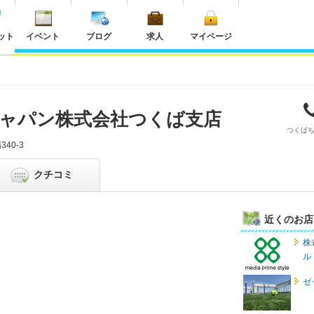
ット
イベント
ブログ
求人
マイページ
ャパン株式会社つくば支店
つくば
40-3
クチコミ
近くのお店
株
ル
ゼ