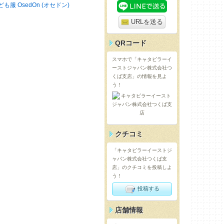
ども服 OsedOn (オセドン)
URLを送る
QRコード
スマホで「キャタピラーイ
ーストジャパン株式会社つ
くば支店」の情報を見よ
う！
クチコミ
「キャタピラーイーストジ
ャパン株式会社つくば支
店」のクチコミを投稿しよ
う！
投稿する
店舗情報