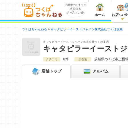
ホーム
お店
・
スポ
つくばちゃんねる
キャタピラーイーストジャパン株式会社つくば支店
キャタピラーイーストジャパン株式会社つくば支店
キャタピラーイーストジ
0件
茨城県
つくば市上横場3
クチコミ
所在地
店舗
トップ
アルバム