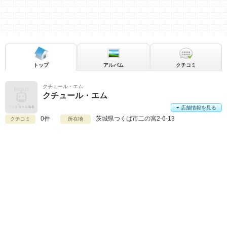
トップ
アルバム
クチコミ
クチュール・エム
クチュール・エム
店舗情報を見る
0件
茨城県
つくば市二の宮2-6-13
クチコミ
所在地