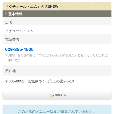
「クチュール・エム」の店舗情報
基本情報
店名
クチュール・エム
電話番号
029-855-4506
お問い合わせの際は「“つくばちゃんねる”を見た」とお伝えいただければ
幸いです。
所在地
〒
305-0051
茨城県つくば市二の宮2-6-13
編集する
このお店のメニューはまだ編集されていません。