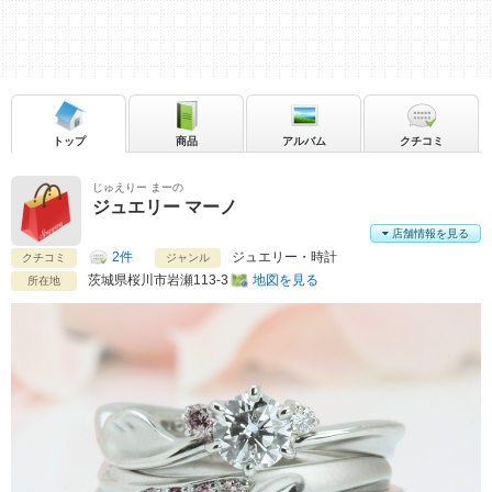
トップ
商品
アルバム
クチコミ
じゅえりー まーの
ジュエリー マーノ
店舗情報を見る
2件
ジュエリー・時計
クチコミ
ジャンル
茨城県
桜川市岩瀬113-3
地図を見る
所在地