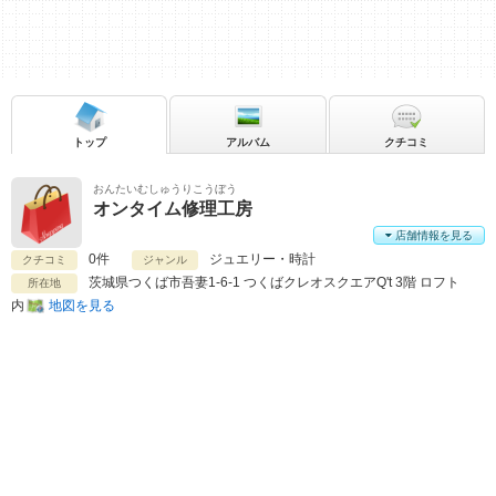
トップ
アルバム
クチコミ
おんたいむしゅうりこうぼう
オンタイム修理工房
店舗情報を見る
0件
ジュエリー・時計
クチコミ
ジャンル
茨城県
つくば市吾妻1-6-1 つくばクレオスクエアQ't 3階 ロフト
所在地
内
地図を見る