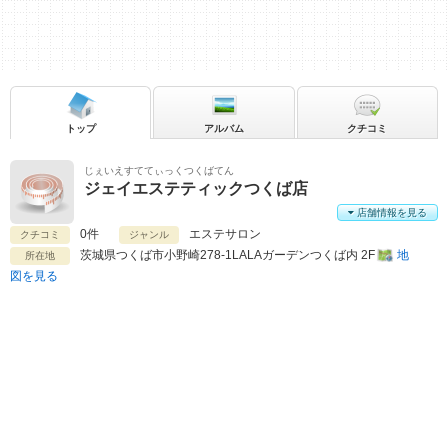
トップ
アルバム
クチコミ
じぇいえすててぃっくつくばてん
ジェイエステティックつくば店
店舗情報を見る
0件
エステサロン
クチコミ
ジャンル
茨城県
つくば市小野崎278-1LALAガーデンつくば内 2F
地
所在地
図を見る