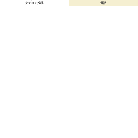
クチコミ投稿
電話
会員登録
無料会員登録
オーナー申請
オーナー申請
閉店申請
閉店申請
ホームに戻ってお店を探す
お店のクーポン
お店のトピックス