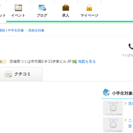
ット
イベント
ブログ
求人
マイページ
園校
中学生対象
高校生対象
つくば
茨城県
つくば市竹園2-8-11伊東ビル 2F
地図を見る
地
クチコミ
小学生対象
茨
ニ
室