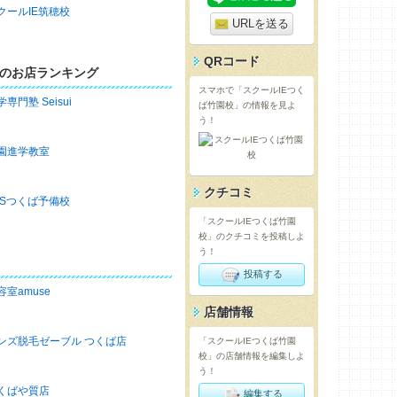
クールIE筑穂校
URLを送る
QRコード
のお店ランキング
スマホで「スクールIEつく
学専門塾 Seisui
ば竹園校」の情報を見よ
う！
園進学教室
クチコミ
SSつくば予備校
「スクールIEつくば竹園
校」のクチコミを投稿しよ
う！
投稿する
容室amuse
店舗情報
ンズ脱毛ゼーブル つくば店
「スクールIEつくば竹園
校」の店舗情報を編集しよ
う！
くばや質店
編集する