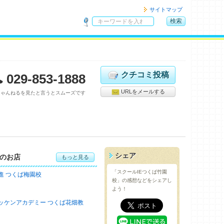
サイトマップ
検索
サ
イ
ト
内
検
クチコミ投稿
029-853-1888
索
URLをメールする
ちゃんねるを見たと言うとスムーズです
シェア
のお店
もっと見る
「スクールIEつくば竹園
進 つくば梅園校
校」の感想などをシェアし
よう！
ッケンアカデミー つくば花畑教