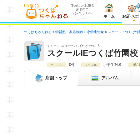
ホーム
お店
・
スポ
つくばちゃんねる
学習塾・家庭教師
小学生対象
スクールIEつくば竹
すくーるあいいーつくばたけぞのこう
スクールIEつくば竹園校
0件
小学生対象
クチコミ
ジャンル
所在
店舗
トップ
アルバム