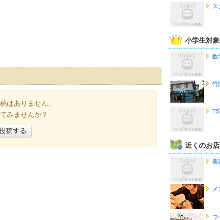
ス
小学生対象
数
竹
稿はありません。
T
てみませんか？
投稿する
近くのお店
美
メ
つ