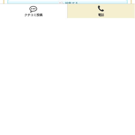
編集する
クチコミ投稿
電話
会員登録
無料会員登録
オーナー申請
オーナー申請
閉店申請
閉店申請
ホームに戻ってお店を探す