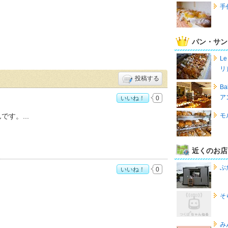
手
パン・サン
Le
リ
投稿する
B
ア
いいね！
0
んです。
モ
近くのお店
ぶ
いいね！
0
そ
み