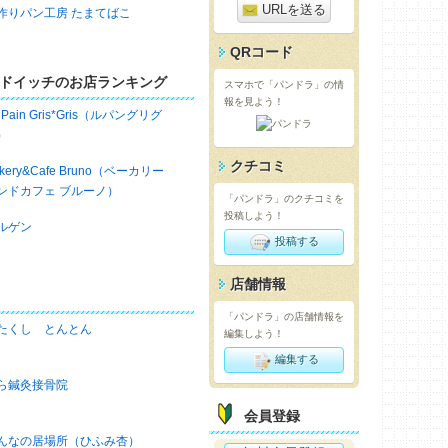
URLを送る
作りパン工房 たまてばこ
QRコード
ドイッチのお店ランキング
スマホで「パンドラ」の情
報を見よう！
 Pain Gris*Gris（ルパングリグ
）
クチコミ
akery&Cafe Bruno（ベーカリー
ンドカフェ ブルーノ）
「パンドラ」のクチコミを
投稿しよう！
ルゲン
投稿する
店舗情報
「パンドラ」の店舗情報を
たくし とんとん
編集しよう！
編集する
ら鍼灸接骨院
会員登録
んなの居場所（ひふみ杏）