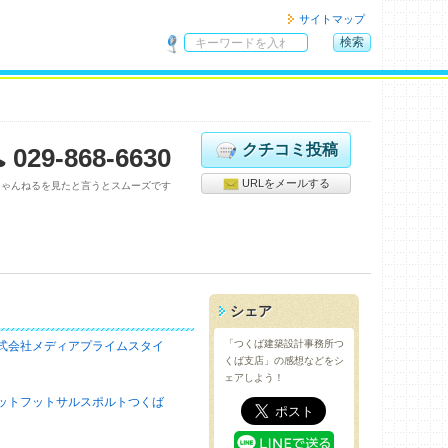
サイトマップ
検索
サ
イ
ト
内
検
クチコミ投稿
029-868-6630
索
URLをメールする
ちゃんねるを見たと言うとスムーズです
シェア
「つくば建築設計事務所つ
式会社メディアプライムスタイ
くば支店」の感想などをシ
ェアしよう！
ットフットサルスポルトつくば