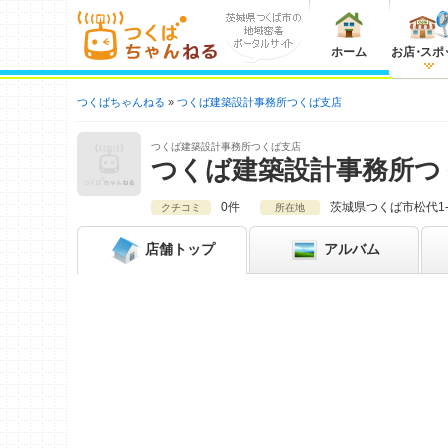
ホーム
お店
・
スポ
つくばちゃんねる
つくば建築設計事務所つくば支店
つくば建築設計事務所つくば支店
つくば建築設計事務所つ
0件
茨城県
つくば市松代1-1
クチコミ
所在地
店舗
トップ
アルバム