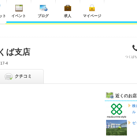
ット
イベント
ブログ
求人
マイページ
くば支店
つくば
7-4
クチコミ
近くのお店
株
ル
ゼ