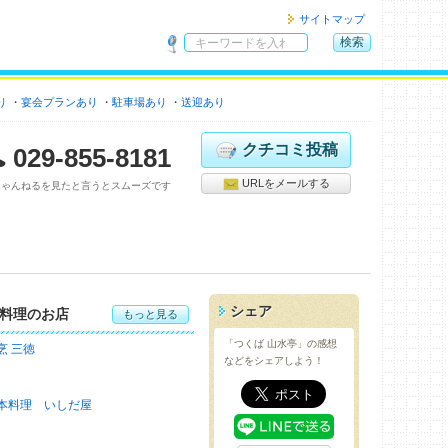
サイトマップ
検索
サ
イ
り
宴会プランあり
駐車場あり
ト
送迎あり
内
検
クチコミ投稿
029-855-8181
索
URLをメールする
ちゃんねるを見たと言うとスムーズです
シェア
料理のお店
もっと見る
「つくば 山水亭」の感想
烹 三徳
などをシェアしよう！
本料理 いしだ屋