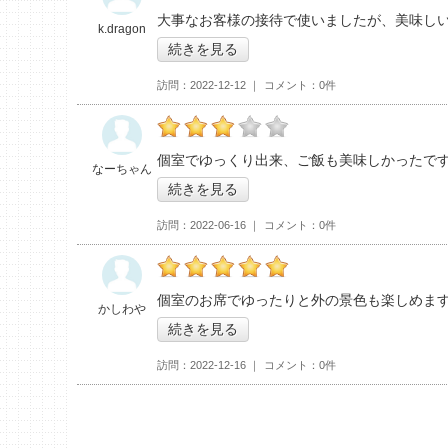
の「つくば 山水亭」おすすめ度：
4
大事なお客様の接待で使いましたが、美味し
k.dragon
続きを見る
訪問
2022-12-12
コメント
0件
の「つくば 山水亭」おすすめ度：
3
個室でゆっくり出来、ご飯も美味しかったで
なーちゃん
続きを見る
訪問
2022-06-16
コメント
0件
の「つくば 山水亭」おすすめ度：
5
個室のお席でゆったりと外の景色も楽しめま
かしわや
続きを見る
訪問
2022-12-16
コメント
0件