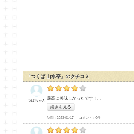
「つくば 山水亭」のクチコミ
の「つくば 山水亭」おすすめ度：
4
最高に美味しかったです！
つばちゃん
続きを見る
訪問
2023-01-17
コメント
0件