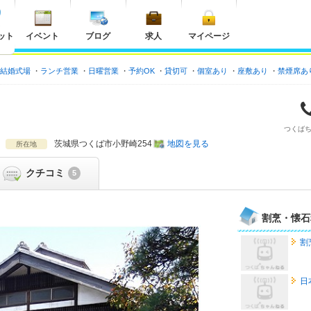
ット
イベント
ブログ
求人
マイページ
結婚式場
ランチ営業
日曜営業
予約OK
貸切可
個室あり
座敷あり
禁煙席あ
つくば
茨城県
つくば市小野崎254
地図を見る
所在地
クチコミ
5
割烹・懐石
割
日