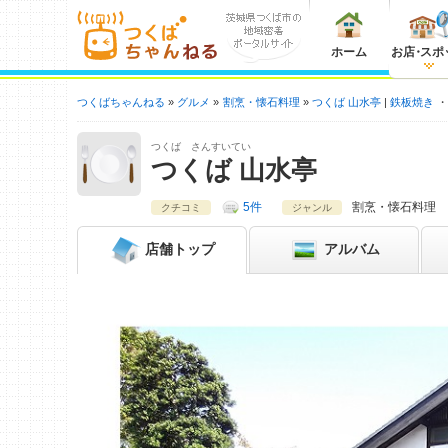
ホーム
お店
・
スポ
つくばちゃんねる
グルメ
割烹・懐石料理
つくば 山水亭
鉄板焼き
つくば さんすいてい
つくば 山水亭
5件
割烹・懐石料理
クチコミ
ジャンル
店舗
トップ
アルバム