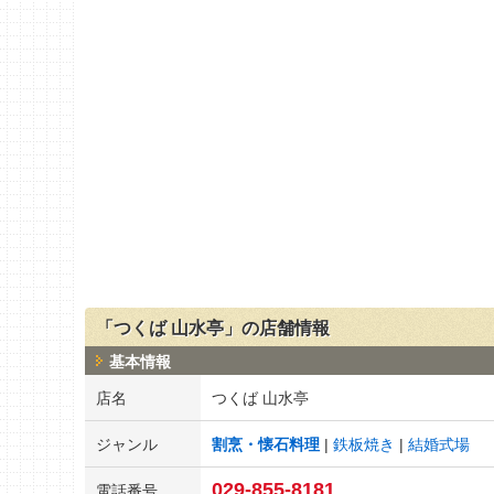
「つくば 山水亭」の店舗情報
基本情報
店名
つくば 山水亭
ジャンル
割烹・懐石料理
鉄板焼き
結婚式場
029-855-8181
電話番号