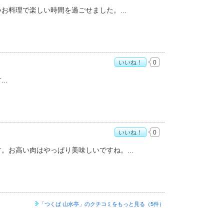
いお料理で楽しい時間を過ごせました。
いいね！
0
す
いいね！
0
す。お高い肉はやっぱり美味しいですね。
「つくば 山水亭」の
クチコミをもっと見る（5件）