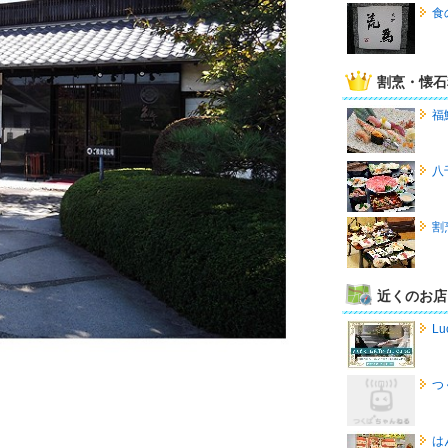
食
割烹・懐石
福
八
割
近くのお店
Lu
つ
は