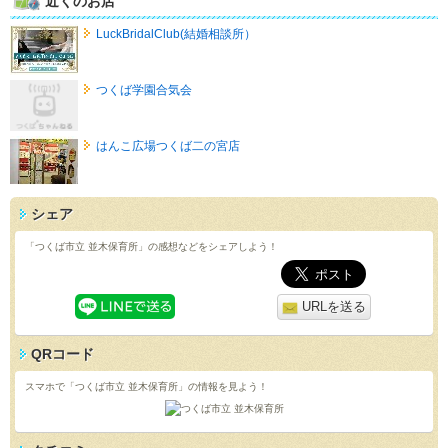
近くのお店
LuckBridalClub(結婚相談所）
つくば学園合気会
はんこ広場つくば二の宮店
シェア
「つくば市立 並木保育所」の感想などをシェアしよう！
URLを送る
QRコード
スマホで「つくば市立 並木保育所」の情報を見よう！