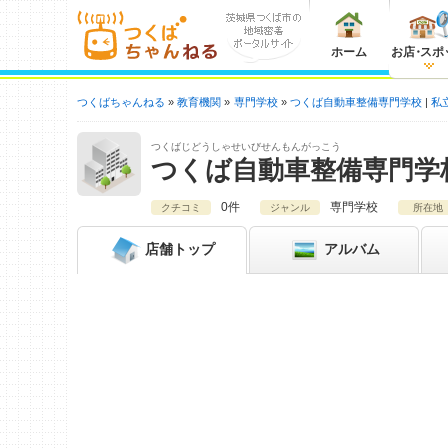
ホーム
お店
・
スポ
つくばちゃんねる
教育機関
専門学校
つくば自動車整備専門学校
私
つくばじどうしゃせいびせんもんがっこう
つくば自動車整備専門学
0件
専門学校
クチコミ
ジャンル
所在地
店舗
トップ
アルバム