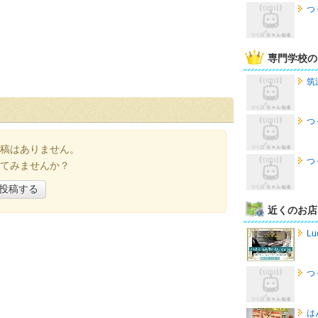
つ
専門学校の
筑
つ
稿はありません。
つ
てみませんか？
投稿する
近くのお店
Lu
つ
は