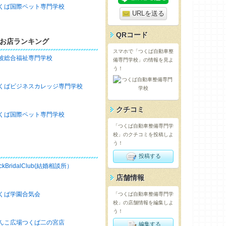
くば国際ペット専門学校
URLを送る
QRコード
お店ランキング
スマホで「つくば自動車整
波総合福祉専門学校
備専門学校」の情報を見よ
う！
くばビジネスカレッジ専門学校
クチコミ
くば国際ペット専門学校
「つくば自動車整備専門学
校」のクチコミを投稿しよ
う！
投稿する
ckBridalClub(結婚相談所）
店舗情報
くば学園合気会
「つくば自動車整備専門学
校」の店舗情報を編集しよ
う！
んこ広場つくば二の宮店
編集する