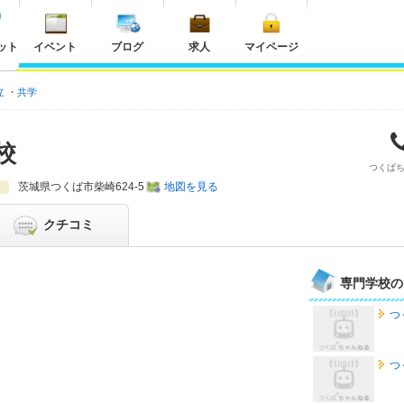
ット
イベント
ブログ
求人
マイページ
立
共学
校
つくば
茨城県
つくば市柴崎624-5
地図を見る
クチコミ
専門学校の
つ
つ