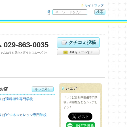
サイトマップ
検索
サ
イ
ト
内
検
クチコミ投稿
029-863-0035
索
URLをメールする
ちゃんねるを見たと言うとスムーズです
シェア
お店
もっと見る
「つくば自動車整備専門学
くば歯科衛生専門学校
校」の感想などをシェアし
よう！
くばビジネスカレッジ専門学校