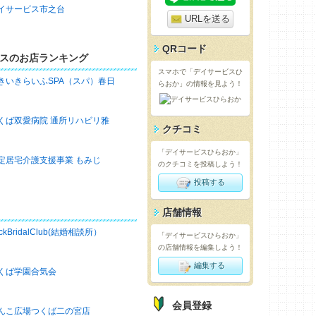
イサービス市之台
URLを送る
QRコード
スのお店ランキング
スマホで「デイサービスひ
きいきらいふSPA（スパ）春日
らおか」の情報を見よう！
くば双愛病院 通所リハビリ雅
クチコミ
「デイサービスひらおか」
定居宅介護支援事業 もみじ
のクチコミを投稿しよう！
投稿する
店舗情報
ckBridalClub(結婚相談所）
「デイサービスひらおか」
の店舗情報を編集しよう！
編集する
くば学園合気会
会員登録
んこ広場つくば二の宮店