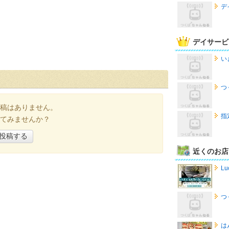
デ
デイサービ
い
つ
稿はありません。
指
てみませんか？
投稿する
近くのお店
Lu
つ
は