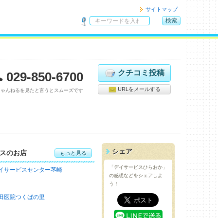
サイトマップ
検索
サ
イ
ト
内
検
クチコミ投稿
029-850-6700
索
URLをメールする
ちゃんねるを見たと言うとスムーズです
シェア
スのお店
もっと見る
「デイサービスひらおか」
イサービスセンター茎崎
の感想などをシェアしよ
う！
田医院つくばの里