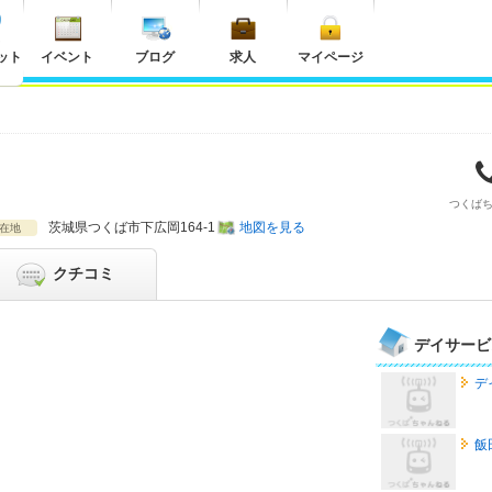
ット
イベント
ブログ
求人
マイページ
つくば
茨城県
つくば市下広岡164-1
地図を見る
在地
クチコミ
デイサービ
デ
飯