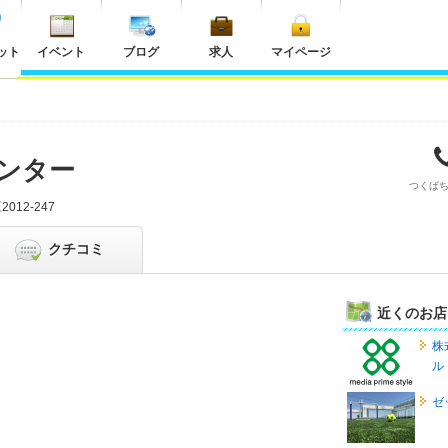
ット
イベント
ブログ
求人
マイページ
ンター
つくば
012-247
クチコミ
近くのお店
株
ル
ゼ