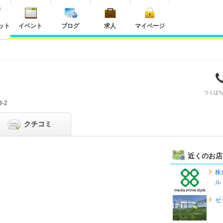
ット
イベント
ブログ
求人
マイページ
つくば
-2
クチコミ
近くのお店
株
ル
ゼ