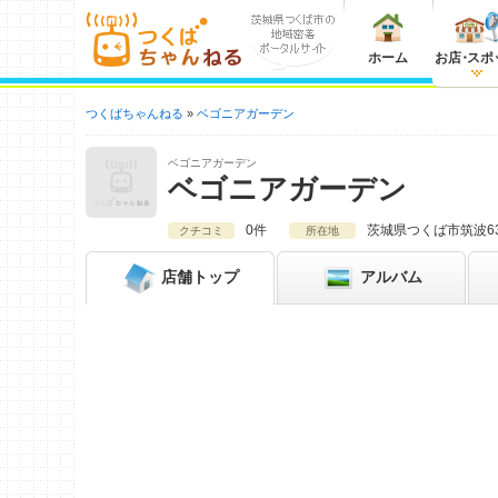
ホーム
お店
・
スポ
つくばちゃんねる
ベゴニアガーデン
ベゴニアガーデン
ベゴニアガーデン
0件
茨城県
つくば市筑波63
クチコミ
所在地
店舗
トップ
アルバム