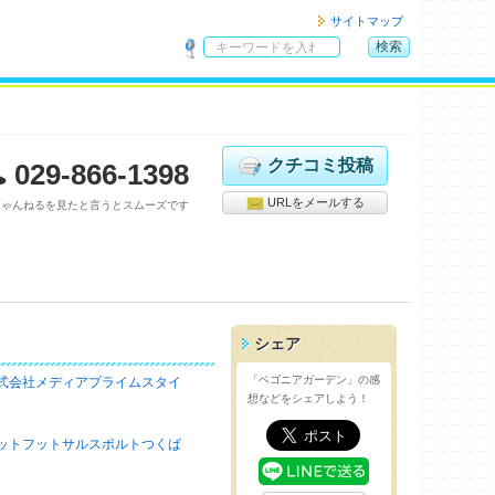
サイトマップ
検索
サ
イ
ト
内
検
クチコミ投稿
029-866-1398
索
URLをメールする
ちゃんねるを見たと言うとスムーズです
シェア
「ベゴニアガーデン」の感
式会社メディアプライムスタイ
想などをシェアしよう！
ットフットサルスポルトつくば