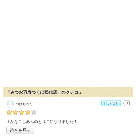
「みつお万寿つくば松代店」のクチコミ
いいね！
0
つばちゃん
の「みつお万寿つくば松代店」おすすめ度：
4
上品なこしあんのとりこになりました！
続きを見る