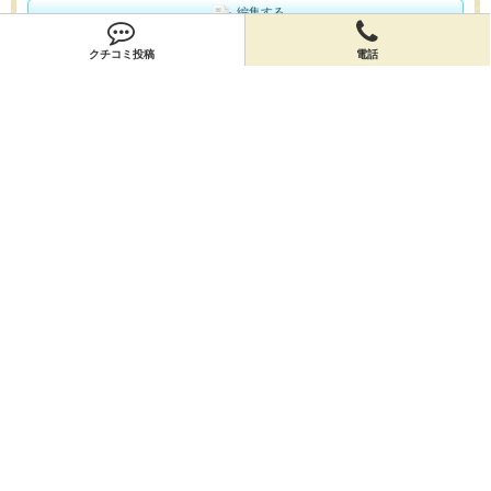
編集する
クチコミ投稿
電話
会員登録
無料会員登録
オーナー申請
オーナー申請
閉店申請
閉店申請
ホームに戻ってお店を探す