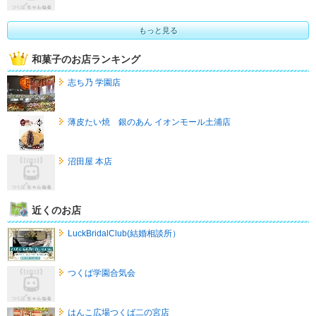
もっと見る
和菓子のお店ランキング
志ち乃 学園店
薄皮たい焼 銀のあん イオンモール土浦店
沼田屋 本店
近くのお店
LuckBridalClub(結婚相談所）
つくば学園合気会
はんこ広場つくば二の宮店