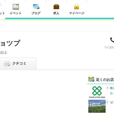
ット
イベント
ブログ
求人
マイページ
ョツプ
つくば
1-2
クチコミ
近くのお店
株
ル
ゼ