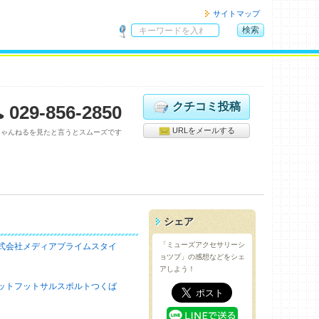
サイトマップ
検索
サ
イ
ト
内
検
クチコミ投稿
029-856-2850
索
URLをメールする
ちゃんねるを見たと言うとスムーズです
シェア
「ミューズアクセサリーシ
式会社メディアプライムスタイ
ョツプ」の感想などをシェ
アしよう！
ットフットサルスポルトつくば