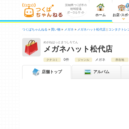
ホーム
お店
・
スポ
つくばちゃんねる
買い物
メガネ
メガネハット松代店
コンタクトレ
めがねはっとまつしろてん
メガネハット松代店
0件
メガネ
クチコミ
ジャンル
所在地
店舗
トップ
アルバム