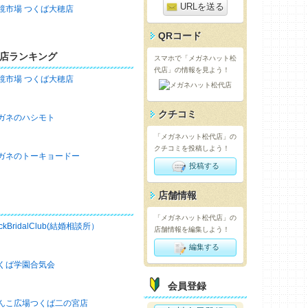
URLを送る
鏡市場 つくば大穂店
QRコード
店ランキング
スマホで「メガネハット松
代店」の情報を見よう！
鏡市場 つくば大穂店
クチコミ
ガネのハシモト
「メガネハット松代店」の
クチコミを投稿しよう！
ガネのトーキョードー
投稿する
店舗情報
「メガネハット松代店」の
ckBridalClub(結婚相談所）
店舗情報を編集しよう！
編集する
くば学園合気会
会員登録
んこ広場つくば二の宮店