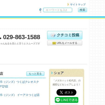
サイトマップ
検索
サ
イ
ト
内
検
クチコミ投稿
029-863-1588
索
URLをメールする
ちゃんねるを見たと言うとスムーズです
シェア
店
もっと見る
「メガネハット松代店」の
INS（ジンズ）つくばクレオスク
感想などをシェアしよう！
アQ’t店
INS（ジンズ） イーアスつくば店