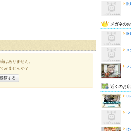
眼
メガネのお
眼
メ
稿はありません。
メ
てみませんか？
投稿する
近くのお店
Lu
つ
は