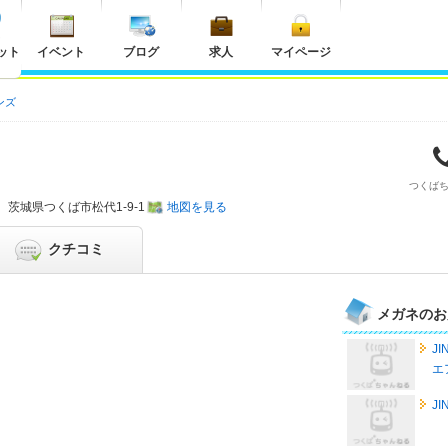
ット
イベント
ブログ
求人
マイページ
ンズ
つくば
茨城県
つくば市松代1-9-1
地図を見る
クチコミ
メガネのお
J
エ
J