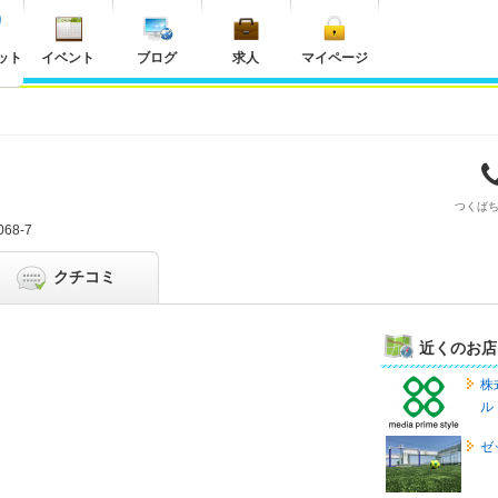
ット
イベント
ブログ
求人
マイページ
つくば
68-7
クチコミ
近くのお店
株
ル
ゼ