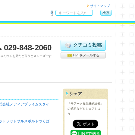
サイトマップ
検索
サ
イ
ト
内
検
クチコミ投稿
029-848-2060
索
URLをメールする
ちゃんねるを見たと言うとスムーズです
シェア
「モアーク食品株式会社」
式会社メディアプライムスタイ
の感想などをシェアしよ
う！
ットフットサルスポルトつくば