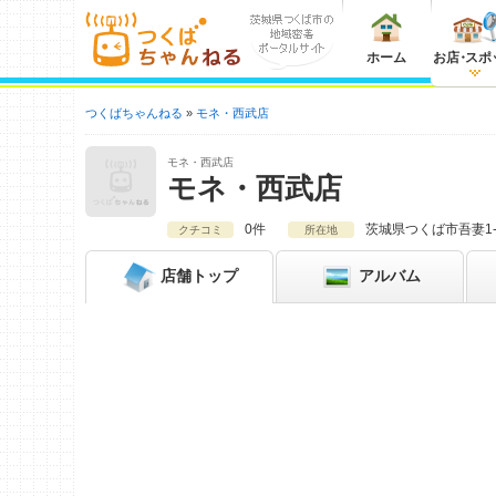
ホーム
お店
・
スポ
つくばちゃんねる
モネ・西武店
モネ・西武店
モネ・西武店
0件
茨城県
つくば市吾妻1-
クチコミ
所在地
店舗
トップ
アルバム