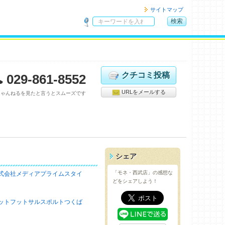
サイトマップ
検索
サ
イ
ト
内
検
クチコミ投稿
029-861-8552
索
URLをメールする
ちゃんねるを見たと言うとスムーズです
シェア
「モネ・西武店」の感想な
式会社メディアプライムスタイ
どをシェアしよう！
ットフットサルスポルトつくば