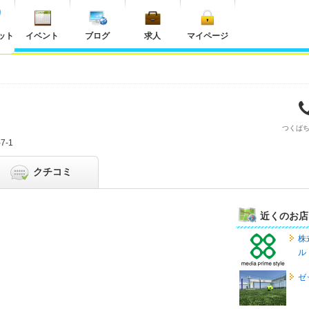
ット
イベント
ブログ
求人
マイページ
つくば
7-1
クチコミ
近くのお店
株
ル
ゼ