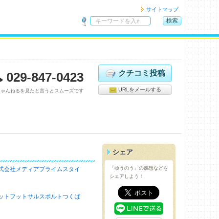
サイトマップ
検索
サ
イ
ト
内
検
クチコミ投稿
029-847-0423
索
URLをメールする
ちゃんねるを見たと言うとスムーズです
シェア
「ゆうのう」の感想などを
式会社メディアプライムスタイ
シェアしよう！
ットフットサルスポルトつくば