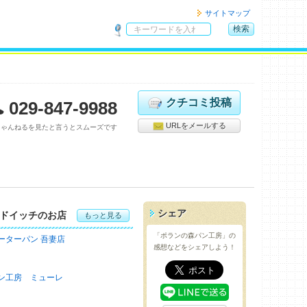
サイトマップ
検索
サ
イ
ト
内
検
クチコミ投稿
029-847-9988
索
URLをメールする
ちゃんねるを見たと言うとスムーズです
シェア
ドイッチのお店
もっと見る
「ポランの森パン工房」の
ーターパン 吾妻店
感想などをシェアしよう！
ン工房 ミューレ