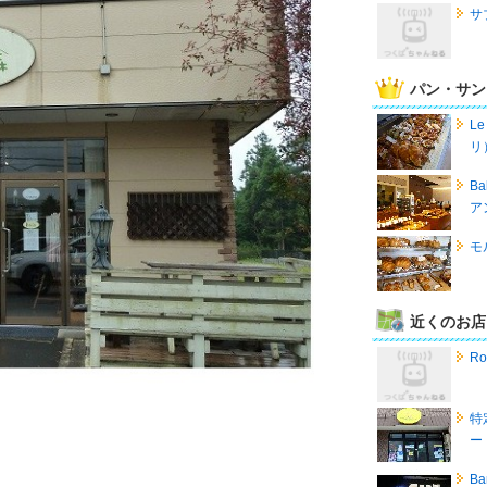
サ
パン・サン
Le
リ
B
ア
モ
近くのお店
R
特
ー
Ba