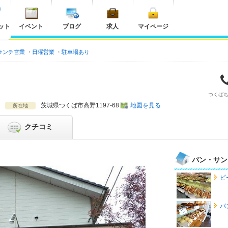
ット
イベント
ブログ
求人
マイページ
ランチ営業
日曜営業
駐車場あり
つくば
茨城県
つくば市高野1197-68
地図を見る
所在地
クチコミ
パン・サン
ピ
パ