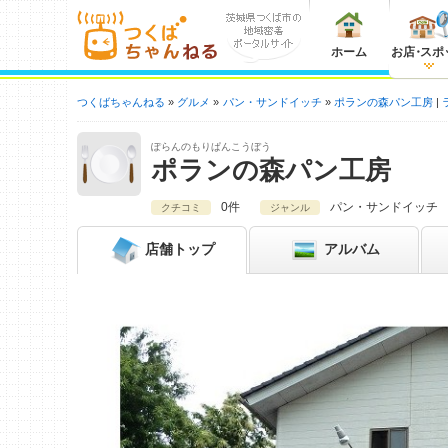
ホーム
お店
・
スポ
つくばちゃんねる
グルメ
パン・サンドイッチ
ポランの森パン工房
ぽらんのもりぱんこうぼう
ポランの森パン工房
0件
パン・サンドイッチ
クチコミ
ジャンル
店舗
トップ
アルバム