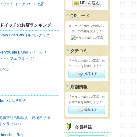
URLを送る
ブウェイ イーアスつくば店
QRコード
ドイッチのお店ランキング
スマホで「ポランの森パン
工房」の情報を見よう！
 Pain Gris*Gris（ルパングリグ
）
クチコミ
akery&Cafe Bruno（ベーカリー
ンドカフェ ブルーノ）
「ポランの森パン工房」の
クチコミを投稿しよう！
ルゲン
投稿する
店舗情報
「ポランの森パン工房」の
obeつくば学習会
店舗情報を編集しよう！
編集する
定非営利活動法人 居場所サポ
トクラブロベ
会員登録
rber shop Rolph