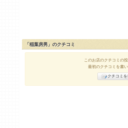
「稲葉房男」のクチコミ
このお店のクチコミの投
最初のクチコミを書い
クチコミを