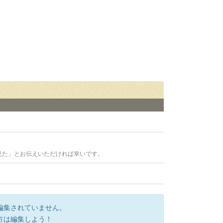
見た」とお伝えいただければ幸いです。
編集されていません。
方は編集しよう！