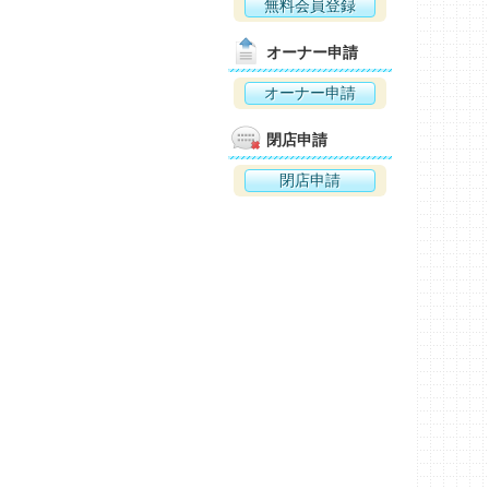
無料会員登録
オーナー申請
オーナー申請
閉店申請
閉店申請