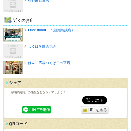
桜竹園郵便局
近くのお店
LuckBridalClub(結婚相談所）
つくば学園合気会
はんこ広場つくば二の宮店
シェア
「葛城郵便局」の感想などをシェアしよう！
URLを送る
QRコード