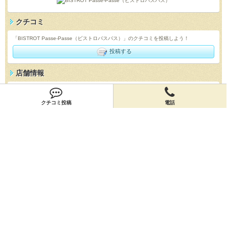
クチコミ
「BISTROT Passe-Passe（ビストロパスパス）」のクチコミを投稿しよう！
投稿する
店舗情報
「BISTROT Passe-Passe（ビストロパスパス）」の店舗情報を編集しよう！
編集する
クチコミ投稿
電話
会員登録
無料会員登録
オーナー申請
オーナー申請
閉店申請