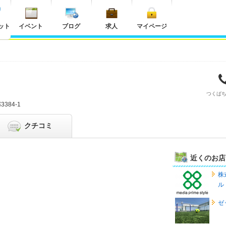
ット
イベント
ブログ
求人
マイページ
つくば
384-1
クチコミ
近くのお店
株
ル
ゼ