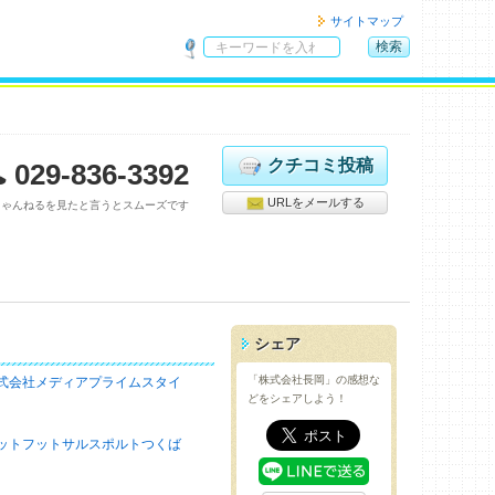
サイトマップ
検索
サ
イ
ト
内
検
クチコミ投稿
029-836-3392
索
URLをメールする
ちゃんねるを見たと言うとスムーズです
シェア
「株式会社長岡」の感想な
式会社メディアプライムスタイ
どをシェアしよう！
ットフットサルスポルトつくば